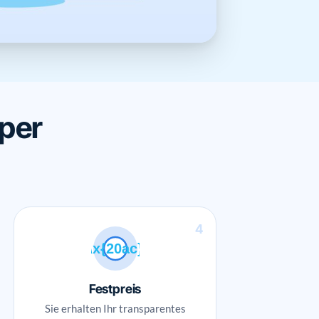
 per
4
\x{20ac}
Festpreis
Sie erhalten Ihr transparentes