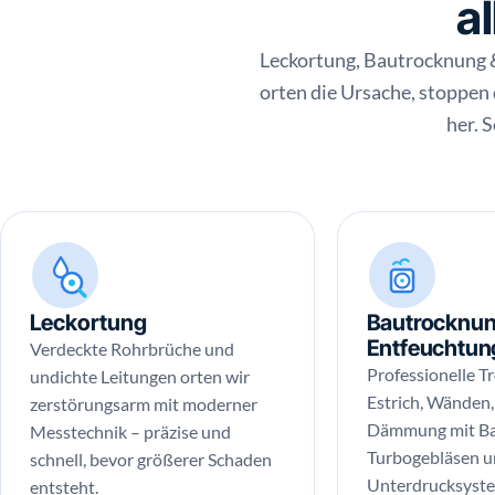
a
Leckortung, Bautrocknung 
orten die Ursache, stoppen
her. 
Leckortung
Bautrocknun
Entfeuchtun
Verdeckte Rohrbrüche und
Professionelle T
undichte Leitungen orten wir
Estrich, Wänden
zerstörungsarm mit moderner
Dämmung mit Ba
Messtechnik – präzise und
Turbogebläsen 
schnell, bevor größerer Schaden
Unterdrucksystem
entsteht.