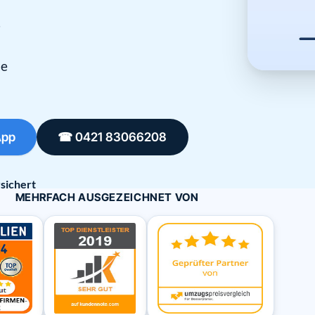
n
.
ie
App
☎ 0421 83066208
sichert
MEHRFACH AUSGEZEICHNET VON