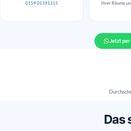
0159 01391315
Ihrer Räume un
Jetzt pe
Durchschn
Das 