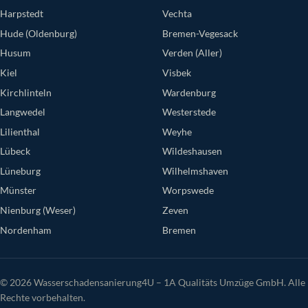
Harpstedt
Vechta
Hude (Oldenburg)
Bremen-Vegesack
Husum
Verden (Aller)
Kiel
Visbek
Kirchlinteln
Wardenburg
Langwedel
Westerstede
Lilienthal
Weyhe
Lübeck
Wildeshausen
Lüneburg
Wilhelmshaven
Münster
Worpswede
Nienburg (Weser)
Zeven
Nordenham
Bremen
© 2026 Wasserschadensanierung4U – 1A Qualitäts Umzüge GmbH. Alle
Rechte vorbehalten.