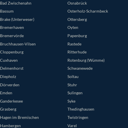
Bad Zwischenahn
Osnabrück
Bassum
Osterholz-Scharmbeck
Brake (Unterweser)
Ottersberg
Bremerhaven
Oyten
Bremervörde
Papenburg
Bruchhausen-Vilsen
Rastede
Cloppenburg
Ritterhude
Cuxhaven
Rotenburg (Wümme)
Delmenhorst
Schwanewede
Diepholz
Soltau
Dörverden
Stuhr
Emden
Sulingen
Ganderkesee
Syke
Grasberg
Thedinghausen
Hagen im Bremischen
Twistringen
Hambergen
Varel