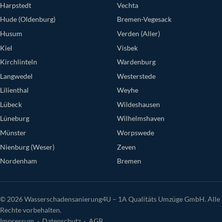
Harpstedt
Vechta
Hude (Oldenburg)
Bremen-Vegesack
Husum
Verden (Aller)
Kiel
Visbek
Kirchlinteln
Wardenburg
Langwedel
Westerstede
Lilienthal
Weyhe
Lübeck
Wildeshausen
Lüneburg
Wilhelmshaven
Münster
Worpswede
Nienburg (Weser)
Zeven
Nordenham
Bremen
© 2026 Wasserschadensanierung4U – 1A Qualitäts Umzüge GmbH. Alle
Rechte vorbehalten.
Impressum
·
Datenschutz
·
AGB