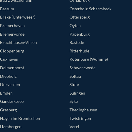
Bad Zwischenahn
Osnabrück
Bassum
Osterholz-Scharmbeck
Brake (Unterweser)
Ottersberg
Bremerhaven
Oyten
Bremervörde
Papenburg
Bruchhausen-Vilsen
Rastede
Cloppenburg
Ritterhude
Cuxhaven
Rotenburg (Wümme)
Delmenhorst
Schwanewede
Diepholz
Soltau
Dörverden
Stuhr
Emden
Sulingen
Ganderkesee
Syke
Grasberg
Thedinghausen
Hagen im Bremischen
Twistringen
Hambergen
Varel